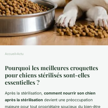
Accueil
›
Actu
ACTU
Pourquoi les meilleures croquettes
Croquettes pour chiens
pour chiens stérilisés sont-elles
stérilisés : bienfaits et
essentielles ?
recommandations
Après la stérilisation,
comment nourrir son chien
Clémence
•
8 novembre 2025
•
8 min de lecture
après la stérilisation
devient une préoccupation
majeure pour tout propriétaire soucieux du bien-être