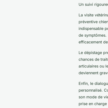
Un suivi rigour
La visite vétéri
préventive chie
indispensable po
de symptômes. L
efficacement d
Le dépistage pr
chances de trai
articulaires ou 
deviennent grave
Enfin, le dialog
personnalisé. C
son mode de vie
prise en charge 