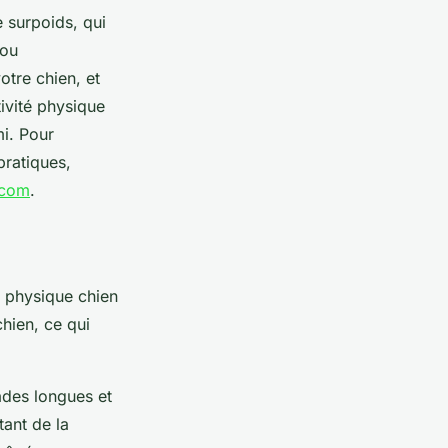
 surpoids, qui
 ou
otre chien, et
ivité physique
mi. Pour
pratiques,
.com
.
e physique chien
chien, ce qui
ades longues et
ant de la