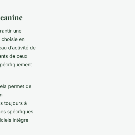
 canine
rantir une
 choisie en
eau d’activité de
rents de ceux
 spécifiquement
Cela permet de
on
s toujours à
ces spécifiques
iciels intègre