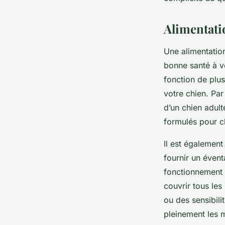
Clémence
•
18 octobre 2025
•
11 min de lecture
Alimentati
Une alimentation
bonne santé à v
fonction de plus
votre chien. Par
d’un chien adult
formulés pour c
Il est également
fournir un évent
fonctionnement d
couvrir tous les
ou des sensibilit
pleinement les m