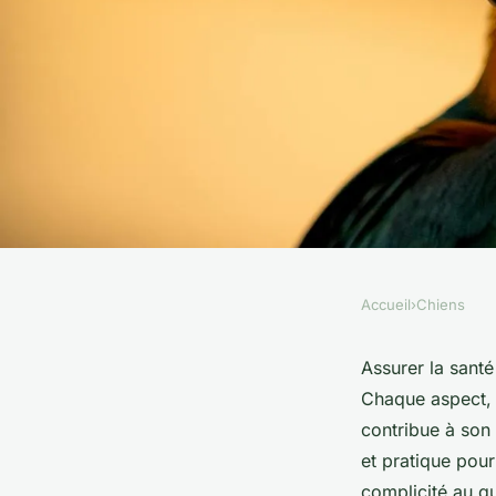
Accueil
›
Chiens
CHIENS
10 conseils inconto
Assurer la sant
Chaque aspect, d
maintenir votre chi
contribue à son 
et pratique pour
complicité au qu