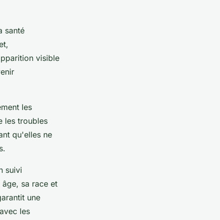
a santé
et,
parition visible
enir
ement les
 les troubles
ant qu'elles ne
s.
n suivi
 âge, sa race et
arantit une
 avec les