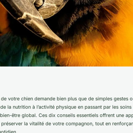
urnables pour
é de votre chien demande bien plus que de simples gestes o
e la nutrition à l’activité physique en passant par les soins 
en en santé
bien-être global. Ces dix conseils essentiels offrent une 
 préserver la vitalité de votre compagnon, tout en renforçan
otidien.