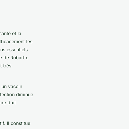
santé et la
fficacement les
ins essentiels
te de Rubarth.
t très
: un vaccin
otection diminue
ire doit
f. Il constitue