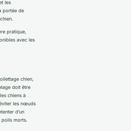
et les
à portée de
 chien.
re pratique,
ponibles avec les
oilettage chien,
elage doit être
les chiens à
 éviter les nœuds
ntenter d’un
 poils morts.