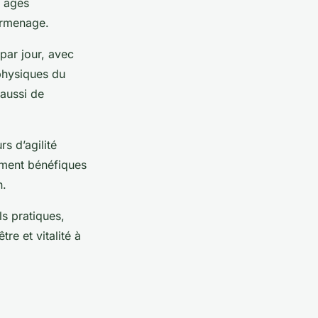
u âgés
urmenage.
par jour, avec
 physiques du
 aussi de
rs d’agilité
rement bénéfiques
n.
s pratiques,
e et vitalité à