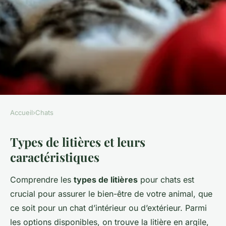
Accueil
›
Chats
CHATS
Types de litières et leurs
Quelle litière pour les chats
caractéristiques
d'intérieur vs les chats
d'extérieur?
Comprendre les
types de litières
pour chats est
crucial pour assurer le bien-être de votre animal, que
Clémence
•
26 avril 2025
•
7 min de lecture
ce soit pour un chat d’intérieur ou d’extérieur. Parmi
les options disponibles, on trouve la litière en argile,