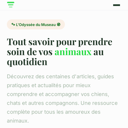
🐾 L'Odyssée du Museau 🧭
Tout savoir pour prendre
soin de vos
animaux
au
quotidien
Découvrez des centaines d'articles, guides
pratiques et actualités pour mieux
comprendre et accompagner vos chiens,
chats et autres compagnons. Une ressource
complète pour tous les amoureux des
animaux.